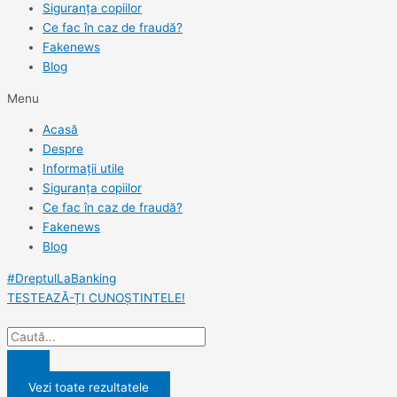
Siguranța copiilor
Ce fac în caz de fraudă?
Fakenews
Blog
Menu
Acasă
Despre
Informații utile
Siguranța copiilor
Ce fac în caz de fraudă?
Fakenews
Blog
#DreptulLaBanking
TESTEAZĂ-ȚI CUNOȘTINTELE!
Vezi toate rezultatele