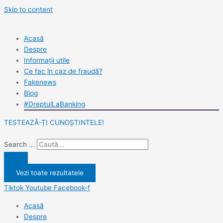
Skip to content
Acasă
Despre
Informații utile
Ce fac în caz de fraudă?
Fakenews
Blog
#DreptulLaBanking
TESTEAZĂ-ȚI CUNOȘTINTELE!
Search ...
Vezi toate rezultatele
Tiktok
Youtube
Facebook-f
Acasă
Despre