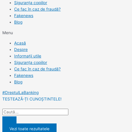
Siguranța copiilor
Ce fac în caz de fraudă?
Fakenews
Blog
Menu
Acasă
Despre
Informații utile
Siguranța copiilor
Ce fac în caz de fraudă?
Fakenews
Blog
#DreptulLaBanking
TESTEAZĂ-ȚI CUNOȘTINTELE!
Vezi toate rezultatele