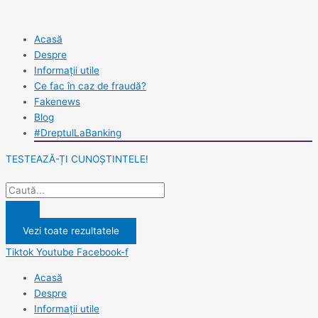
Skip
Search
Search
to
...
...
content
Acasă
Despre
Informații utile
Ce fac în caz de fraudă?
Fakenews
Blog
#DreptulLaBanking
TESTEAZĂ-ȚI CUNOȘTINTELE!
Vezi toate rezultatele
Tiktok
Youtube
Facebook-f
Acasă
Despre
Informații utile