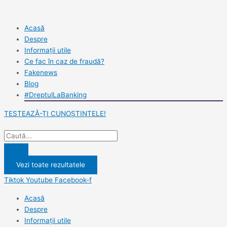
Skip
Search
Search
to
...
...
content
Acasă
Despre
Informații utile
Ce fac în caz de fraudă?
Fakenews
Blog
#DreptulLaBanking
TESTEAZĂ-ȚI CUNOȘTINTELE!
Vezi toate rezultatele
Tiktok
Youtube
Facebook-f
Acasă
Despre
Informații utile