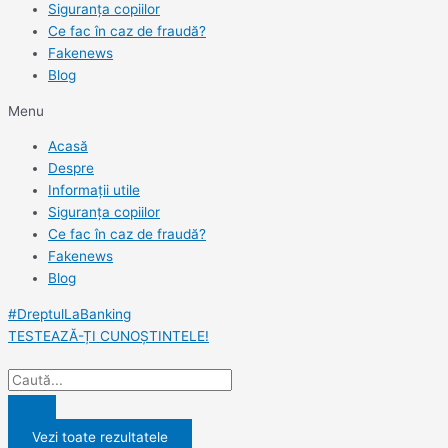
Siguranța copiilor
Ce fac în caz de fraudă?
Fakenews
Blog
Menu
Acasă
Despre
Informații utile
Siguranța copiilor
Ce fac în caz de fraudă?
Fakenews
Blog
#DreptulLaBanking
TESTEAZĂ-ȚI CUNOȘTINTELE!
Vezi toate rezultatele