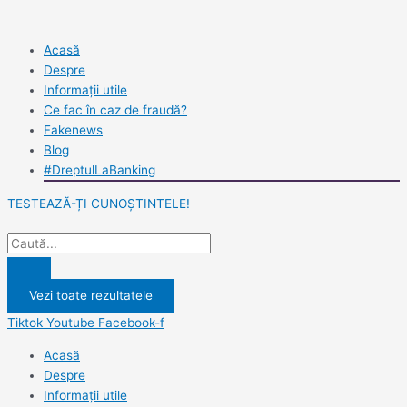
Skip
Search
Search
to
...
...
content
Acasă
Despre
Informații utile
Ce fac în caz de fraudă?
Fakenews
Blog
#DreptulLaBanking
TESTEAZĂ-ȚI CUNOȘTINTELE!
Vezi toate rezultatele
Tiktok
Youtube
Facebook-f
Acasă
Despre
Informații utile