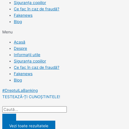
Siguranța copiilor
Ce fac în caz de fraudă?
Fakenews
Blog
Menu
Acasă
Despre
Informații utile
Siguranța copiilor
Ce fac în caz de fraudă?
Fakenews
Blog
#DreptulLaBanking
TESTEAZĂ-ȚI CUNOȘTINTELE!
Vezi toate rezultatele