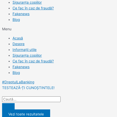
Siguranța copiilor
Ce fac în caz de fraudă?
Fakenews
Blog
Menu
Acasă
Despre
Informații utile
Siguranța copiilor
Ce fac în caz de fraudă?
Fakenews
Blog
#DreptulLaBanking
TESTEAZĂ-ȚI CUNOȘTINTELE!
Vezi toate rezultatele