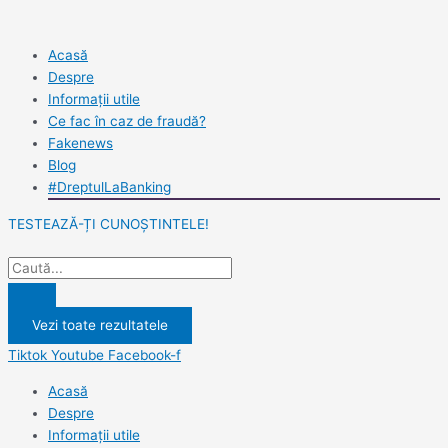
Skip
Search
Search
to
...
...
content
Acasă
Despre
Informații utile
Ce fac în caz de fraudă?
Fakenews
Blog
#DreptulLaBanking
TESTEAZĂ-ȚI CUNOȘTINTELE!
Vezi toate rezultatele
Tiktok
Youtube
Facebook-f
Acasă
Despre
Informații utile