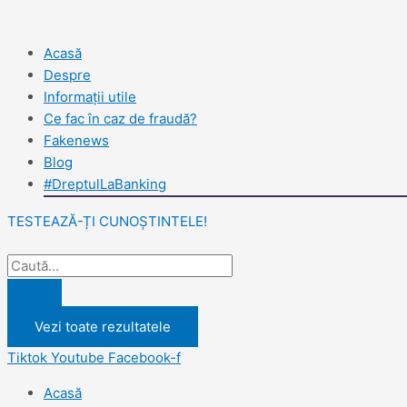
Skip
Search
Search
to
...
...
content
Acasă
Despre
Informații utile
Ce fac în caz de fraudă?
Fakenews
Blog
#DreptulLaBanking
TESTEAZĂ-ȚI CUNOȘTINTELE!
Vezi toate rezultatele
Tiktok
Youtube
Facebook-f
Acasă