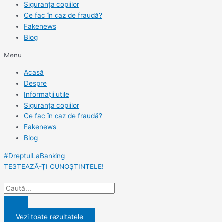
Siguranța copiilor
Ce fac în caz de fraudă?
Fakenews
Blog
Menu
Acasă
Despre
Informații utile
Siguranța copiilor
Ce fac în caz de fraudă?
Fakenews
Blog
#DreptulLaBanking
TESTEAZĂ-ȚI CUNOȘTINTELE!
Vezi toate rezultatele