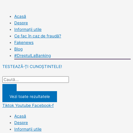
Skip
Search
Search
to
...
...
content
Acasă
Despre
Informații utile
Ce fac în caz de fraudă?
Fakenews
Blog
#DreptulLaBanking
TESTEAZĂ-ȚI CUNOȘTINTELE!
Vezi toate rezultatele
Tiktok
Youtube
Facebook-f
Acasă
Despre
Informații utile