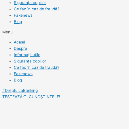
Siguranța copiilor
Ce fac în caz de fraudă?
Fakenews
Blog
Menu
Acasă
Despre
Informații utile
Siguranța copiilor
Ce fac în caz de fraudă?
Fakenews
Blog
#DreptulLaBanking
TESTEAZĂ-ȚI CUNOȘTINTELE!
Vezi toate rezultatele