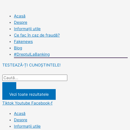
Skip
Search
Search
to
...
...
content
Acasă
Despre
Informații utile
Ce fac în caz de fraudă?
Fakenews
Blog
#DreptulLaBanking
TESTEAZĂ-ȚI CUNOȘTINTELE!
Vezi toate rezultatele
Tiktok
Youtube
Facebook-f
Acasă
Despre
Informații utile